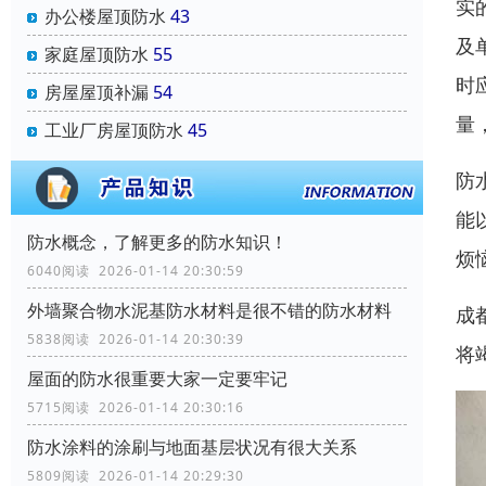
实
办公楼屋顶防水
43
及
家庭屋顶防水
55
时
房屋屋顶补漏
54
量
工业厂房屋顶防水
45
防
能
防水概念，了解更多的防水知识！
烦
6040阅读 2026-01-14 20:30:59
外墙聚合物水泥基防水材料是很不错的防水材料
成
5838阅读 2026-01-14 20:30:39
将
屋面的防水很重要大家一定要牢记
5715阅读 2026-01-14 20:30:16
防水涂料的涂刷与地面基层状况有很大关系
5809阅读 2026-01-14 20:29:30