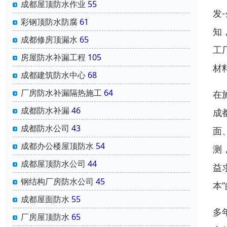
成都屋顶防水作业
55
发
彩钢顶防水防腐
61
知
成都修房顶漏水
65
工
房屋防水补漏工程
105
材
成都建筑防水中心
68
厂房防水补漏隔热施工
64
在
成都防水补漏
46
成
成都防水公司
43
面
成都办公楼屋顶防水
54
测
成都屋顶防水公司
44
益
钢结构厂房防水公司
45
本
成都屋面防水
55
多
厂房屋顶防水
65