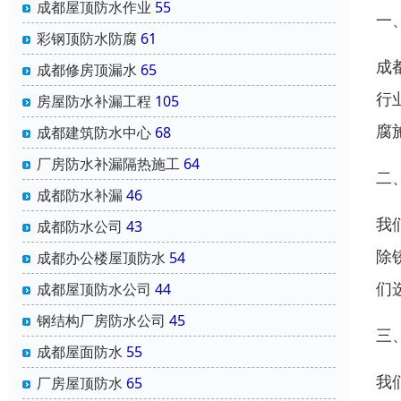
成都屋顶防水作业
55
一
彩钢顶防水防腐
61
成
成都修房顶漏水
65
行
房屋防水补漏工程
105
腐
成都建筑防水中心
68
厂房防水补漏隔热施工
64
二
成都防水补漏
46
我
成都防水公司
43
除
成都办公楼屋顶防水
54
们
成都屋顶防水公司
44
钢结构厂房防水公司
45
三
成都屋面防水
55
我
厂房屋顶防水
65