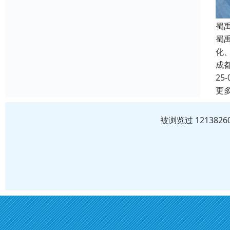
蜀
蜀
化
成
25-
更
被浏览过 12138