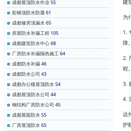
建
成都屋顶防水作业
55
彩钢顶防水防腐
61
为
成都修房顶漏水
65
1
房屋防水补漏工程
105
障
成都建筑防水中心
68
厂房防水补漏隔热施工
64
2
成都防水补漏
46
程
成都防水公司
43
3
成都办公楼屋顶防水
54
成都屋顶防水公司
44
4
钢结构厂房防水公司
45
达
成都屋面防水
55
护
厂房屋顶防水
65