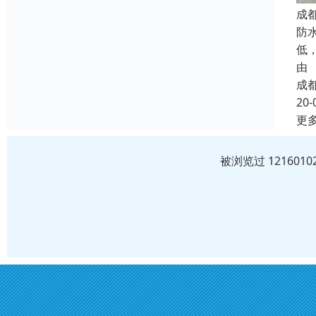
成
防
低
由
成
20-
更
被浏览过 12160