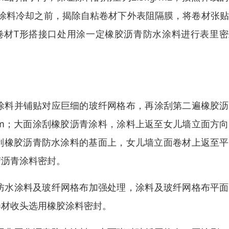
涂料冷却之前，揭除自粘卷材下外表阻隔膜，将卷材张贴
卷材T形搭接口处用涂一定橡胶沥青防水涂料进行表里密
涂料并铺贴对应巨细的玻纤网格布，再涂刮第二遍橡胶沥
mm；大面涂刮橡胶沥青涂料，涂料上返至女儿墙立面方
涂刮橡胶沥青防水涂料的基面上，女儿墙立面卷材上返至
胶沥青涂料密封。
防水涂料及玻纤网格布加强处理，涂料及玻纤网格布平面
卷材收头选用橡胶涂料密封。