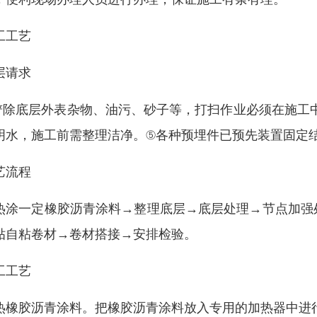
工工艺
层请求
铲除底层外表杂物、油污、砂子等，打扫作业必须在施工
明水，施工前需整理洁净。⑤各种预埋件已预先装置固定
艺流程
热涂一定橡胶沥青涂料→整理底层→底层处理→节点加强
贴自粘卷材→卷材搭接→安排检验。
工工艺
热橡胶沥青涂料。把橡胶沥青涂料放入专用的加热器中进