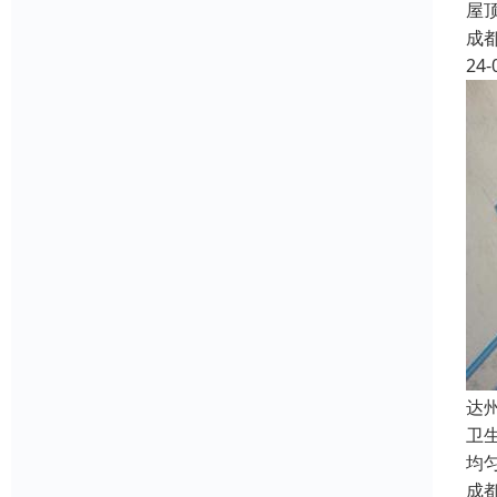
屋
成
24-
达
卫
均
成