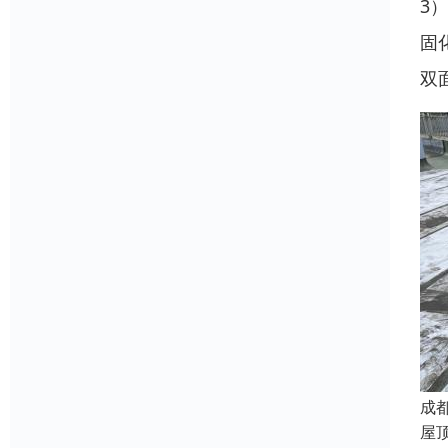
3
固
双
成
屋