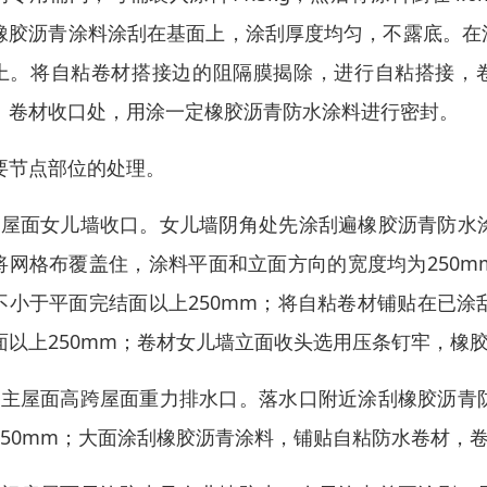
橡胶沥青涂料涂刮在基面上，涂刮厚度均匀，不露底。在
上。将自粘卷材搭接边的阻隔膜揭除，进行自粘搭接，
。卷材收口处，用涂一定橡胶沥青防水涂料进行密封。
要节点部位的处理。
）屋面女儿墙收口。女儿墙阴角处先涂刮遍橡胶沥青防水
将网格布覆盖住，涂料平面和立面方向的宽度均为250
不小于平面完结面以上250mm；将自粘卷材铺贴在已
面以上250mm；卷材女儿墙立面收头选用压条钉牢，橡
）主屋面高跨屋面重力排水口。落水口附近涂刮橡胶沥青
250mm；大面涂刮橡胶沥青涂料，铺贴自粘防水卷材，