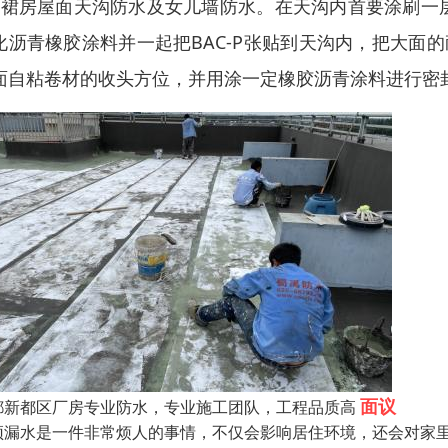
）裙房屋面天沟防水及女儿墙防水。在天沟内首要涂刷一
化沥青橡胶涂料并一起把BAC-P张贴到天沟内，把大面的耐
面自粘卷材的收头方位，并用涂一定橡胶沥青涂料进行密
面议
都新都区厂房专业防水，专业施工团队，工程品质高
顶漏水是一件非常烦人的事情，不仅会影响居住环境，还会对家