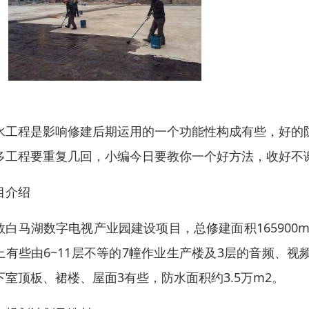
水工程是影响修建后期运用的一个功能性构成有些，好的防
多工程要重复几回，小编今日要教你一个好方法，收好不
目介绍
数白马湖数字电视产业园建设项目，总修建面积165900m2
上有些由6~11层不等的7幢作业生产楼及3层的音频、
下室顶板、裙楼、屋面3有些，防水面积约3.5万m2。