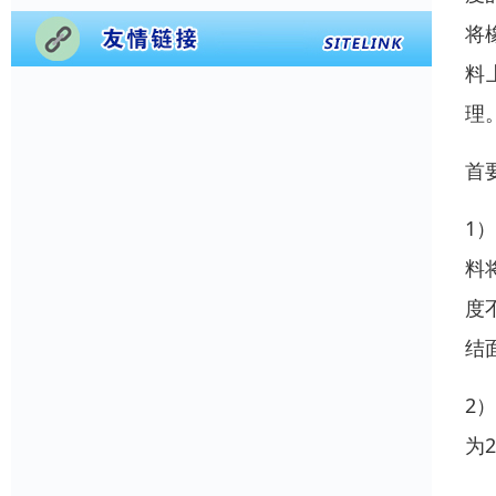
将
料
理
首
1
料
度
结
2
为