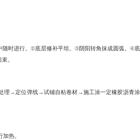
中随时进行。②底层修补平坦。③阴阳转角抹成圆弧。④
结束。
处理→定位弹线→试铺自粘卷材→施工涂一定橡胶沥青涂
行加热。