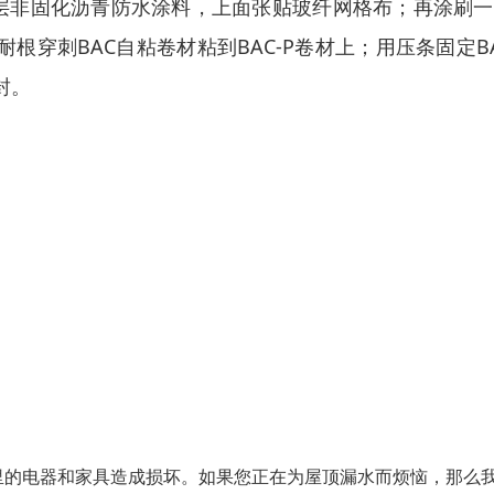
层非固化沥青防水涂料，上面张贴玻纤网格布；再涂刷一
根穿刺BAC自粘卷材粘到BAC-P卷材上；用压条固定BA
封。
里的电器和家具造成损坏。如果您正在为屋顶漏水而烦恼，那么