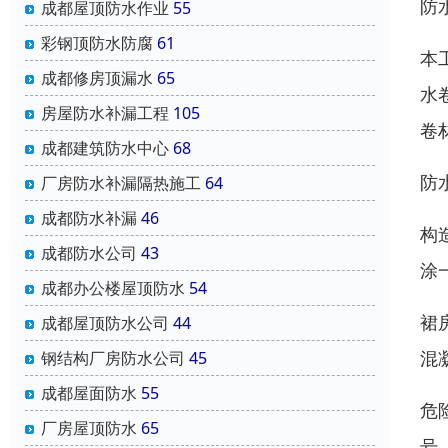
防
成都屋顶防水作业
55
彩钢顶防水防腐
61
本
成都修房顶漏水
65
水
房屋防水补漏工程
105
卷
成都建筑防水中心
68
防
厂房防水补漏隔热施工
64
成都防水补漏
46
构
成都防水公司
43
涂
成都办公楼屋顶防水
54
裙
成都屋顶防水公司
44
混
钢结构厂房防水公司
45
成都屋面防水
55
危
厂房屋顶防水
65
号