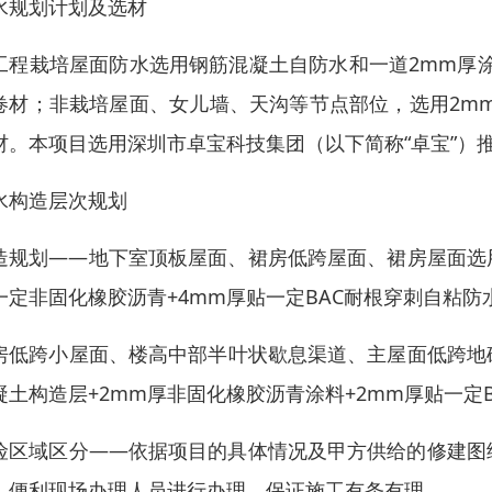
水规划计划及选材
工程栽培屋面防水选用钢筋混凝土自防水和一道2mm厚涂
卷材；非栽培屋面、女儿墙、天沟等节点部位，选用2mm
材。本项目选用深圳市卓宝科技集团（以下简称“卓宝”）
水构造层次规划
造规划——地下室顶板屋面、裙房低跨屋面、裙房屋面选
一定非固化橡胶沥青+4mm厚贴一定BAC耐根穿刺自粘防
房低跨小屋面、楼高中部半叶状歇息渠道、主屋面低跨地
凝土构造层+2mm厚非固化橡胶沥青涂料+2mm厚贴一定B
险区域区分——依据项目的具体情况及甲方供给的修建图
，便利现场办理人员进行办理，保证施工有条有理。