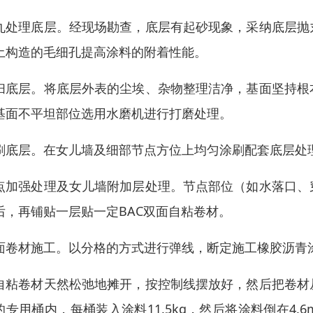
丸处理底层。经现场勘查，底层有起砂现象，采纳底层抛
土构造的毛细孔提高涂料的附着性能。
扫底层。将底层外表的尘埃、杂物整理洁净，基面坚持根
基面不平坦部位选用水磨机进行打磨处理。
刷底层。在女儿墙及细部节点方位上均匀涂刷配套底层处
点加强处理及女儿墙附加层处理。节点部位（如水落口、
后，再铺贴一层贴一定BAC双面自粘卷材。
面卷材施工。以分格的方式进行弹线，断定施工橡胶沥青涂料
自粘卷材天然松弛地摊开，按控制线摆放好，然后把卷材
的专用桶内，每桶装入涂料11.5kg，然后将涂料倒在4.6