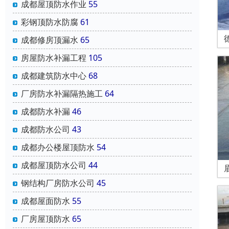
成都屋顶防水作业
55
彩钢顶防水防腐
61
成都修房顶漏水
65
房屋防水补漏工程
105
成都建筑防水中心
68
厂房防水补漏隔热施工
64
成都防水补漏
46
成都防水公司
43
成都办公楼屋顶防水
54
成都屋顶防水公司
44
钢结构厂房防水公司
45
成都屋面防水
55
厂房屋顶防水
65