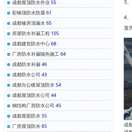
3
成都屋顶防水作业
55
彩钢顶防水防腐
61
4
成都修房顶漏水
65
发
房屋防水补漏工程
105
成都建筑防水中心
68
厂房防水补漏隔热施工
64
成都防水补漏
46
成都防水公司
43
成都办公楼屋顶防水
54
成都屋顶防水公司
44
钢结构厂房防水公司
45
成都屋面防水
55
成
厂房屋顶防水
65