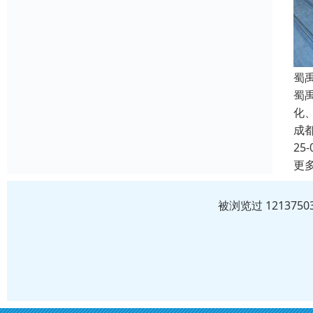
蜀
蜀
化
成
25-
更
被浏览过 12137