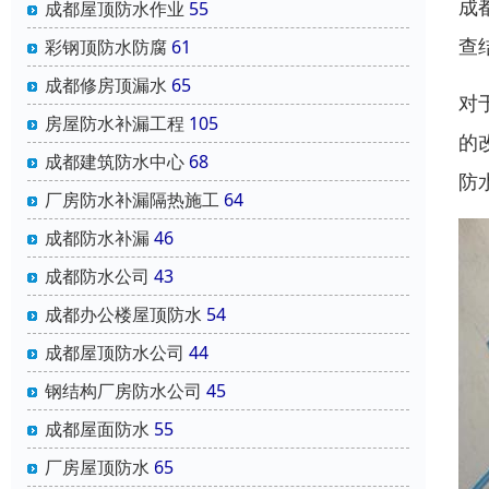
成
成都屋顶防水作业
55
查
彩钢顶防水防腐
61
成都修房顶漏水
65
对
房屋防水补漏工程
105
的
成都建筑防水中心
68
防
厂房防水补漏隔热施工
64
成都防水补漏
46
成都防水公司
43
成都办公楼屋顶防水
54
成都屋顶防水公司
44
钢结构厂房防水公司
45
成都屋面防水
55
厂房屋顶防水
65