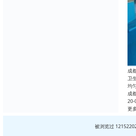
成
卫
均
成
20-
更
被浏览过 12152