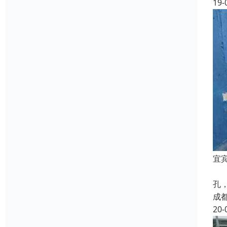
19-
宜
屋
孔
成
20-