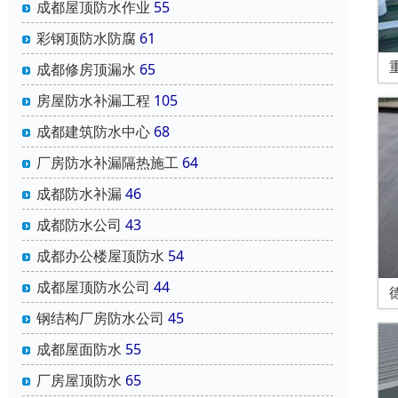
成都屋顶防水作业
55
彩钢顶防水防腐
61
成都修房顶漏水
65
房屋防水补漏工程
105
成都建筑防水中心
68
厂房防水补漏隔热施工
64
成都防水补漏
46
成都防水公司
43
成都办公楼屋顶防水
54
成都屋顶防水公司
44
钢结构厂房防水公司
45
成都屋面防水
55
厂房屋顶防水
65