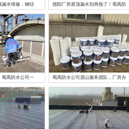
顶漏水维修，钢结
德阳厂房屋顶漏水别再拖了！蜀禹防
，蜀禹防水公司一
蜀禹防水公司眉山服务团队，厂房办