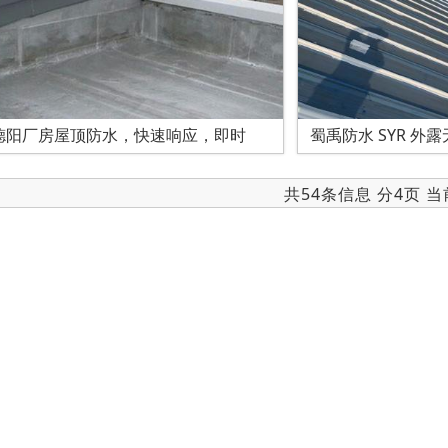
德阳厂房屋顶防水，快速响应，即时
蜀禹防水 SYR 外
共54条信息 分4页 