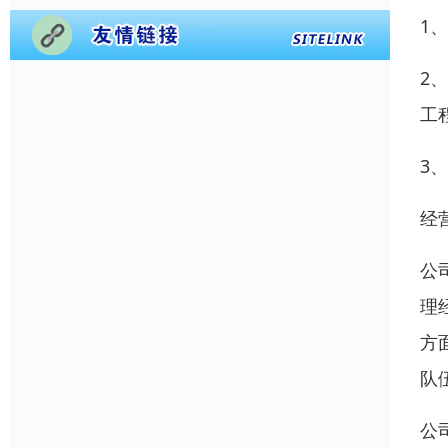
1
2
工
3
经
公
理
方
队
公