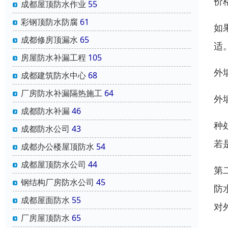
价
成都屋顶防水作业
55
彩钢顶防水防腐
61
如
成都修房顶漏水
65
适
房屋防水补漏工程
105
外
成都建筑防水中心
68
厂房防水补漏隔热施工
64
外
成都防水补漏
46
种
成都防水公司
43
若
成都办公楼屋顶防水
54
成都屋顶防水公司
44
第
钢结构厂房防水公司
45
防
成都屋面防水
55
对
厂房屋顶防水
65