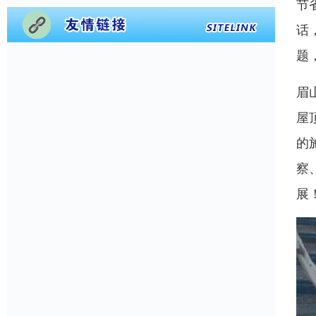
节
话
题
眉
屋
的
察
展