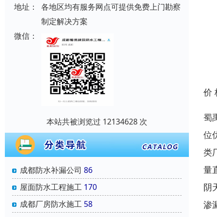
地址：
各地区均有服务网点可提供免费上门勘察
制定解决方案
微信：
价
蜀
本站共被浏览过 12134628 次
位
类
量
成都防水补漏公司
86
阴
屋面防水工程施工
170
渗
成都厂房防水施工
58