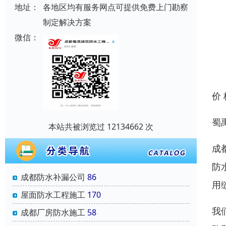
地址：
各地区均有服务网点可提供免费上门勘察
制定解决方案
微信：
价
蜀
本站共被浏览过 12134662 次
成
防
成都防水补漏公司
86
用
屋面防水工程施工
170
我
成都厂房防水施工
58