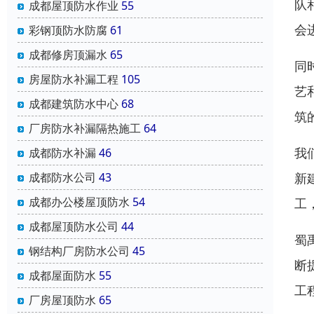
队
成都屋顶防水作业
55
会
彩钢顶防水防腐
61
成都修房顶漏水
65
同
房屋防水补漏工程
105
艺
成都建筑防水中心
68
筑
厂房防水补漏隔热施工
64
我
成都防水补漏
46
新
成都防水公司
43
成都办公楼屋顶防水
54
工
成都屋顶防水公司
44
蜀
钢结构厂房防水公司
45
断
成都屋面防水
55
工
厂房屋顶防水
65