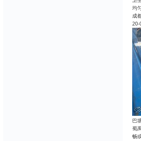
卫
均
成
20-
巴
蜀
畅