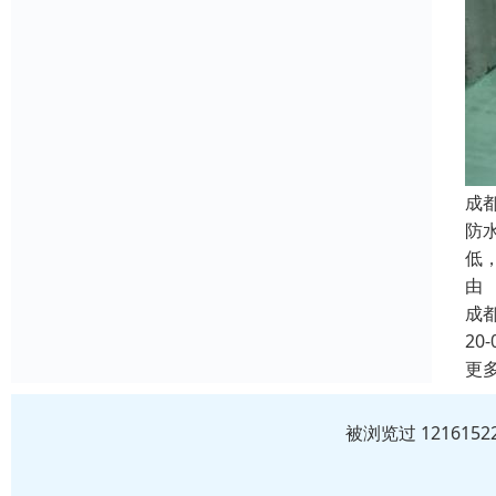
成
防
低
由
成
20-
更
被浏览过 12161