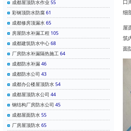
口
成都屋顶防水作业
55
细
彩钢顶防水防腐
61
成都修房顶漏水
65
屋
房屋防水补漏工程
105
筑
成都建筑防水中心
68
面
厂房防水补漏隔热施工
64
成都防水补漏
46
成都防水公司
43
成都办公楼屋顶防水
54
成都屋顶防水公司
44
钢结构厂房防水公司
45
成都屋面防水
55
厂房屋顶防水
65