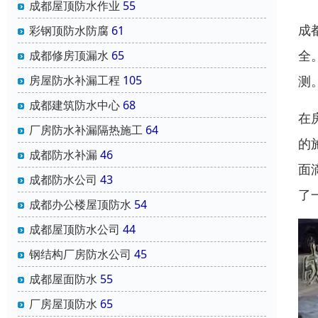
成都屋顶防水作业
55
成
彩钢顶防水防腐
61
全
成都修房顶漏水
65
测
房屋防水补漏工程
105
成都建筑防水中心
68
在
厂房防水补漏隔热施工
64
的
成都防水补漏
46
面
成都防水公司
43
了
成都办公楼屋顶防水
54
成都屋顶防水公司
44
钢结构厂房防水公司
45
成都屋面防水
55
厂房屋顶防水
65