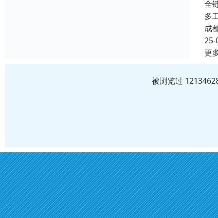
全
多
成
25-
更
被浏览过 12134