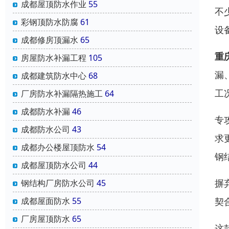
成都屋顶防水作业
55
不
彩钢顶防水防腐
61
设
成都修房顶漏水
65
重
房屋防水补漏工程
105
漏
成都建筑防水中心
68
工
厂房防水补漏隔热施工
64
成都防水补漏
46
专
成都防水公司
43
求
成都办公楼屋顶防水
54
钢
成都屋顶防水公司
44
摒
钢结构厂房防水公司
45
契
成都屋面防水
55
厂房屋顶防水
65
这