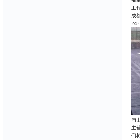
蜀
工
成
24-
眉
主
们