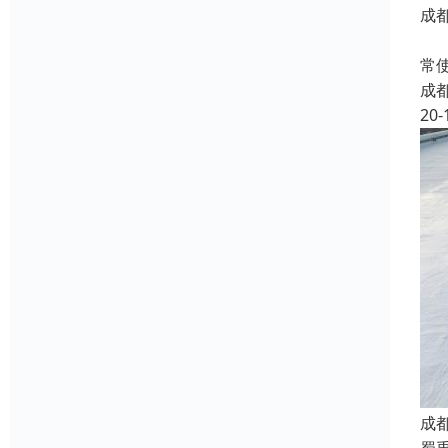
成
蜀
常
成
20-
成