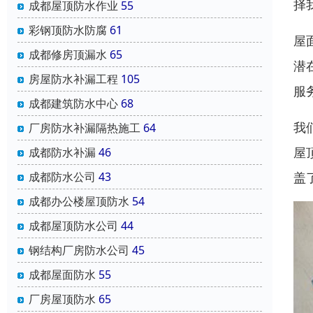
择
成都屋顶防水作业
55
彩钢顶防水防腐
61
屋
成都修房顶漏水
65
潜
房屋防水补漏工程
105
服
成都建筑防水中心
68
我
厂房防水补漏隔热施工
64
屋
成都防水补漏
46
盖
成都防水公司
43
成都办公楼屋顶防水
54
成都屋顶防水公司
44
钢结构厂房防水公司
45
成都屋面防水
55
厂房屋顶防水
65