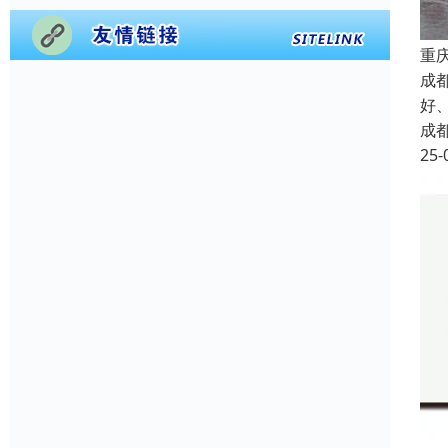
重
成
好
成
25-