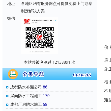
地址：
各地区均有服务网点可提供免费上门勘察
制定解决方案
微信：
价
眉
本站共被浏览过 12138891 次
施
很
成都防水补漏公司
86
不
屋面防水工程施工
170
难
成都厂房防水施工
58