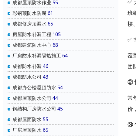
✅
成都屋顶防水作业
55
班
彩钢顶防水防腐
61
楼
成都修房顶漏水
65
房屋防水补漏工程
105
✅
成都建筑防水中心
68
覆
厂房防水补漏隔热施工
64
团
成都防水补漏
46
成都防水公司
43
②
成都办公楼屋顶防水
54
常
成都屋顶防水公司
44
价
钢结构厂房防水公司
45
成都屋面防水
55
③
厂房屋顶防水
65