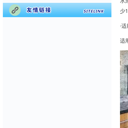
水
少
·
适