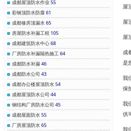
成都屋顶防水作业
55
屋
彩钢顶防水防腐
61
屋
成都修房顶漏水
65
房屋防水补漏工程
105
屋
成都建筑防水中心
68
成
厂房防水补漏隔热施工
64
是
成都防水补漏
46
成都防水公司
43
我
成都办公楼屋顶防水
54
保
成都屋顶防水公司
44
我
钢结构厂房防水公司
45
供
成都屋面防水
55
厂房屋顶防水
65
我