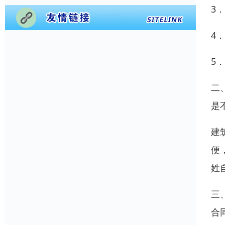
3
4
5
二
是
建
便
姓
三
合