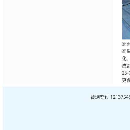
蜀
蜀
化
成
25-
更
被浏览过 12137