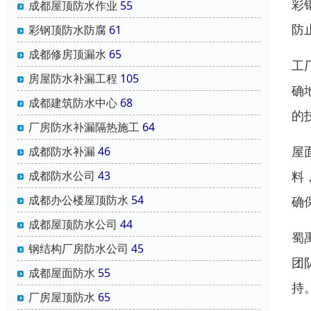
彩
成都屋顶防水作业
55
防
彩钢顶防水防腐
61
成都修房顶漏水
65
工
房屋防水补漏工程
105
确
成都建筑防水中心
68
的
厂房防水补漏隔热施工
64
屋
成都防水补漏
46
料
成都防水公司
43
成都办公楼屋顶防水
54
确
成都屋顶防水公司
44
蜀
钢结构厂房防水公司
45
团
成都屋面防水
55
持
厂房屋顶防水
65