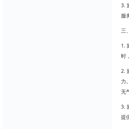
3
服
三
1
时
2
力
无
3
提