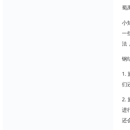
蜀
小
一
法
钢
1
们
2
进
还