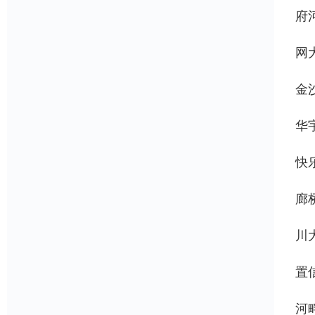
府
网
金
华
快
廊
川
置
河