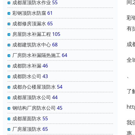
间
成都屋顶防水作业
55
彩钢顶防水防腐
61
彩
成都修房顶漏水
65
有
房屋防水补漏工程
105
成
成都建筑防水中心
68
厂房防水补漏隔热施工
64
全
成都防水补漏
46
、
成都防水公司
43
成都办公楼屋顶防水
54
了
成都屋顶防水公司
44
htt
钢结构厂房防水公司
45
成都屋面防水
55
我
厂房屋顶防水
65
惠