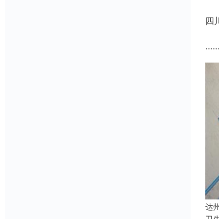
四
.....
达