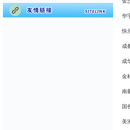
金
华
快
成
成
金
南
国
美