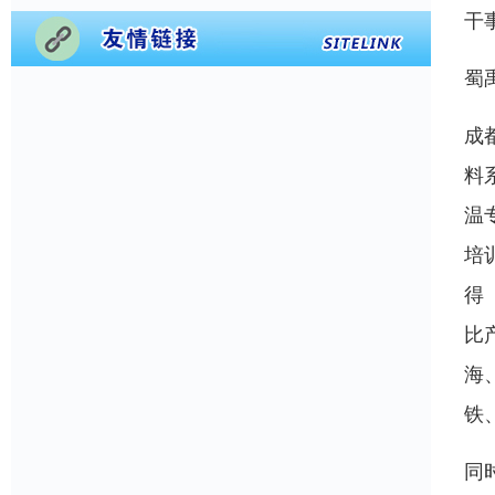
干
蜀
成
料
温
培
得
比
海
铁
同