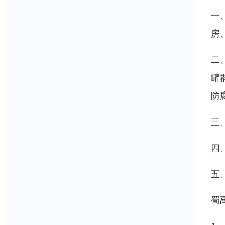
一
房
二
罐
防
三
四
五
蜀