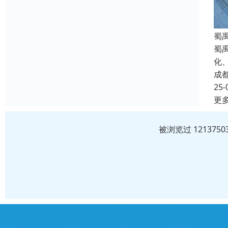
蜀
蜀
化
成
25-
更
被浏览过 12137