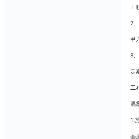
工
7
甲
8
定
工
混
1
基