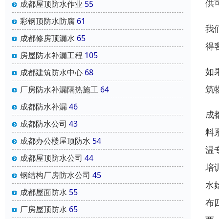
供
成都屋顶防水作业
55
彩钢顶防水防腐
61
我
成都修房顶漏水
65
得
房屋防水补漏工程
105
如
成都建筑防水中心
68
筑
厂房防水补漏隔热施工
64
成都防水补漏
46
成
成都防水公司
43
料
成都办公楼屋顶防水
54
温
成都屋顶防水公司
44
培
钢结构厂房防水公司
45
水
成都屋面防水
55
布
厂房屋顶防水
65