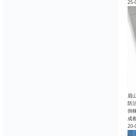
25-
眉
防
倒
成
20-