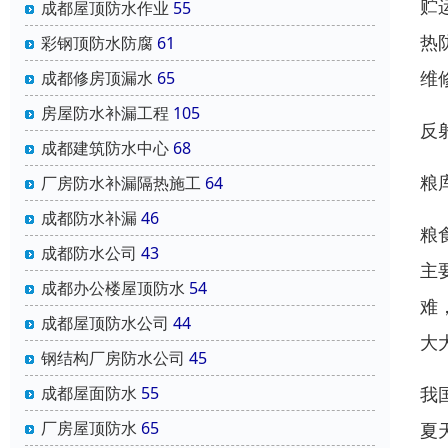
贮
成都屋顶防水作业
55
热
彩钢顶防水防腐
61
维
成都修房顶漏水
65
房屋防水补漏工程
105
反
成都建筑防水中心
68
粮
厂房防水补漏隔热施工
64
成都防水补漏
46
粮
成都防水公司
43
主
成都办公楼屋顶防水
54
难
成都屋顶防水公司
44
大
钢结构厂房防水公司
45
我
成都屋面防水
55
厂房屋顶防水
65
夏