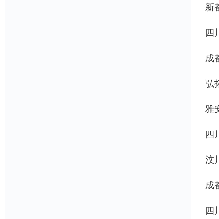
新
四
成
弘
雅
四
汶
成
四