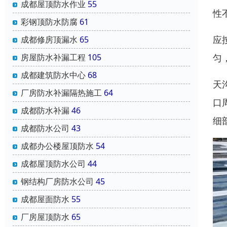
成都屋顶防水作业
55
性
彩钢顶防水防腐
61
应
成都修房顶漏水
65
匀
房屋防水补漏工程
105
成都建筑防水中心
68
天
厂房防水补漏隔热施工
64
口
成都防水补漏
46
细
成都防水公司
43
成都办公楼屋顶防水
54
成都屋顶防水公司
44
钢结构厂房防水公司
45
成都屋面防水
55
厂房屋顶防水
65