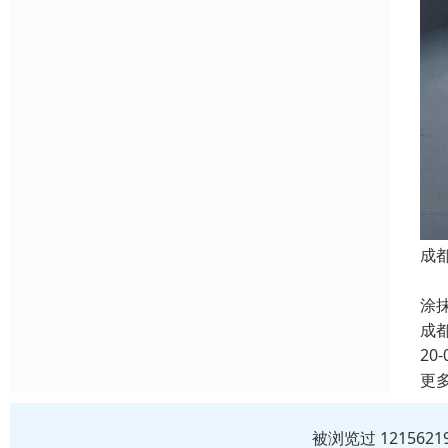
成
卫
涂
成
20-
更
被浏览过 12156