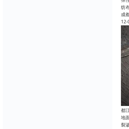
弹
纺
成
12-
都
地
裂