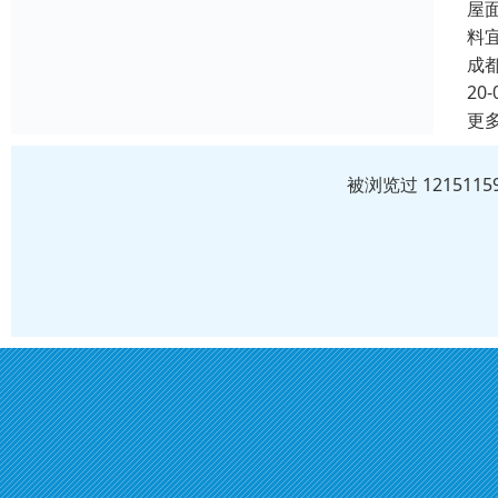
屋
料
成
20-
更
被浏览过 12151