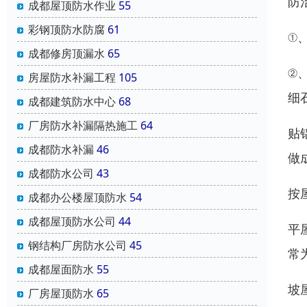
防
成都屋顶防水作业
55
彩钢顶防水防腐
61
①
成都修房顶漏水
65
②
房屋防水补漏工程
105
细
成都建筑防水中心
68
厂房防水补漏隔热施工
64
贴
成都防水补漏
46
做
成都防水公司
43
按
成都办公楼屋顶防水
54
成都屋顶防水公司
44
平
钢结构厂房防水公司
45
常
成都屋面防水
55
坡
厂房屋顶防水
65