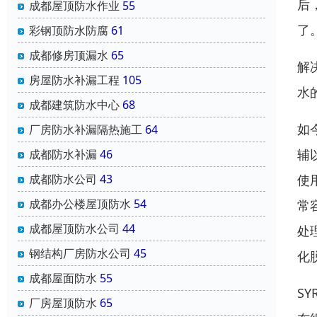
后
成都屋顶防水作业
55
了
彩钢顶防水防腐
61
成都修房顶漏水
65
解
房屋防水补漏工程
105
水
成都建筑防水中心
68
如
厂房防水补漏隔热施工
64
辅
成都防水补漏
46
使
成都防水公司
43
成都办公楼屋顶防水
54
常
成都屋顶防水公司
44
处
钢结构厂房防水公司
45
化
成都屋面防水
55
S
厂房屋顶防水
65