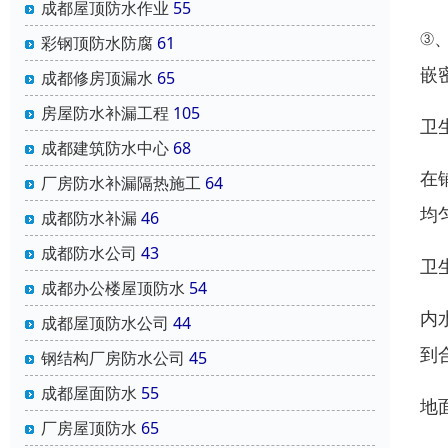
成都屋顶防水作业
55
③
彩钢顶防水防腐
61
嵌
成都修房顶漏水
65
房屋防水补漏工程
105
卫
成都建筑防水中心
68
在
厂房防水补漏隔热施工
64
均
成都防水补漏
46
成都防水公司
43
卫
成都办公楼屋顶防水
54
内
成都屋顶防水公司
44
到
钢结构厂房防水公司
45
成都屋面防水
55
地
厂房屋顶防水
65