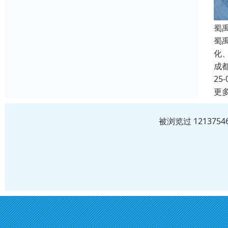
蜀
蜀
化
成
25-
更
被浏览过 12137