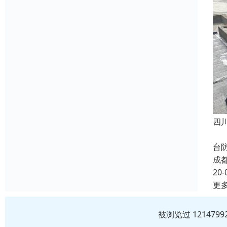
四
本
台
成
20-
更
被浏览过 12147