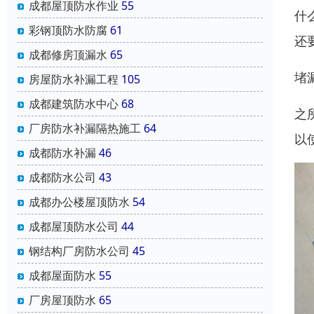
成都屋顶防水作业
55
什
彩钢顶防水防腐
61
还
成都修房顶漏水
65
堵
房屋防水补漏工程
105
成都建筑防水中心
68
之
厂房防水补漏隔热施工
64
以
成都防水补漏
46
成都防水公司
43
成都办公楼屋顶防水
54
成都屋顶防水公司
44
钢结构厂房防水公司
45
成都屋面防水
55
厂房屋顶防水
65