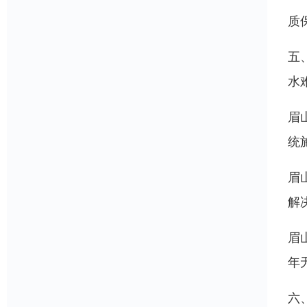
质
五
水
眉
统
眉
解
眉
年
六