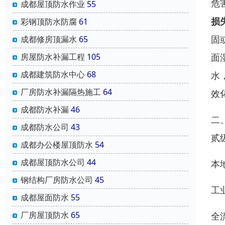
危
成都屋顶防水作业
55
损
彩钢顶防水防腐
61
固
成都修房顶漏水
65
面
房屋防水补漏工程
105
成都建筑防水中心
68
水
厂房防水补漏隔热施工
64
效
成都防水补漏
46
二
成都防水公司
43
贰
成都办公楼屋顶防水
54
成都屋顶防水公司
44
本
钢结构厂房防水公司
45
工
成都屋面防水
55
厂房屋顶防水
65
全