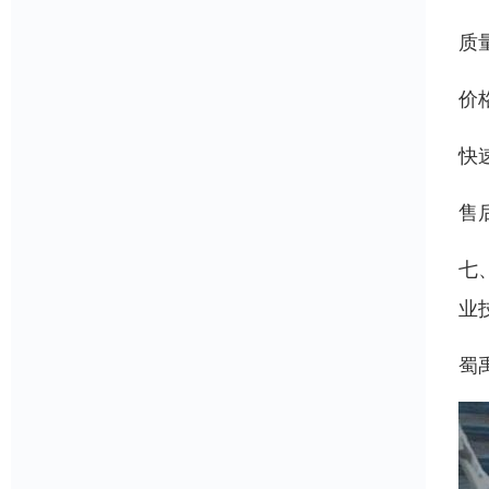
质
价
快
售
七
业
蜀