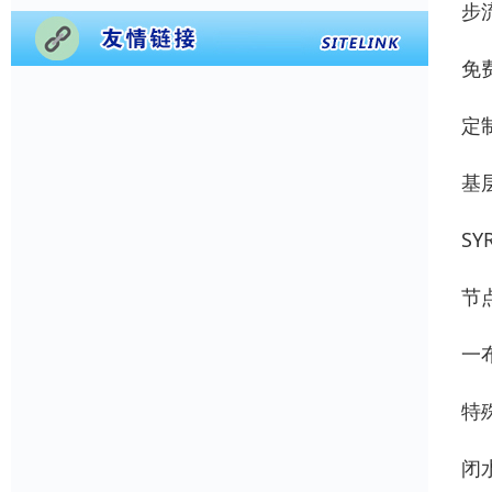
步
免
定
基
SY
节
一
特
闭