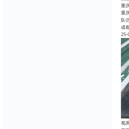
重
重
队
成
25-
蜀