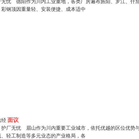
产无忧 德阳作为川内工业重地，各类厂房遍布旌阳、罗江、什
，彩钢顶因重量轻、安装便捷、成本适中
面议
信经
，护厂无忧 眉山作为川内重要工业城市，依托优越的区位优势
流、轻工制造等多元业态的产业格局，各