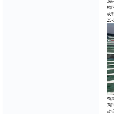
蜀
域
成
25-
蜀
蜀
政