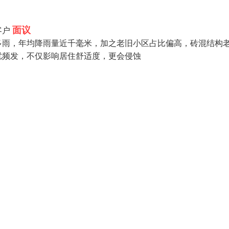
面议
客户
多雨，年均降雨量近千毫米，加之老旧小区占比偏高，砖混结构
扰频发，不仅影响居住舒适度，更会侵蚀