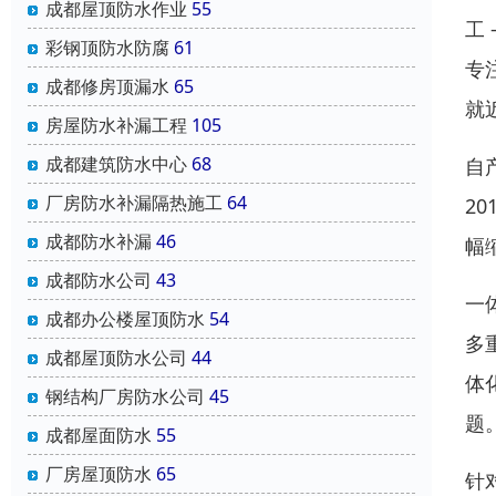
成都屋顶防水作业
55
工
彩钢顶防水防腐
61
专
成都修房顶漏水
65
就
房屋防水补漏工程
105
成都建筑防水中心
68
自
厂房防水补漏隔热施工
64
2
成都防水补漏
46
幅
成都防水公司
43
一
成都办公楼屋顶防水
54
多
成都屋顶防水公司
44
体
钢结构厂房防水公司
45
题
成都屋面防水
55
厂房屋顶防水
65
针