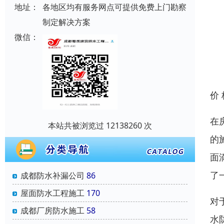
地址：
各地区均有服务网点可提供免费上门勘察
制定解决方案
微信：
价
在
本站共被浏览过 12138260 次
的
面
了
成都防水补漏公司
86
屋面防水工程施工
170
对
成都厂房防水施工
58
水