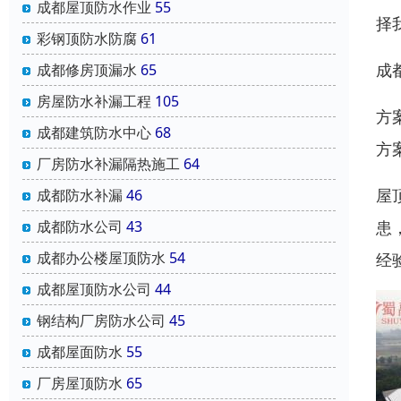
成都屋顶防水作业
55
择
彩钢顶防水防腐
61
成
成都修房顶漏水
65
房屋防水补漏工程
105
方
成都建筑防水中心
68
方
厂房防水补漏隔热施工
64
屋
成都防水补漏
46
患
成都防水公司
43
成都办公楼屋顶防水
54
经
成都屋顶防水公司
44
钢结构厂房防水公司
45
成都屋面防水
55
厂房屋顶防水
65