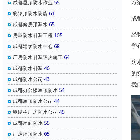
方
成都屋顶防水作业
55
彩钢顶防水防腐
61
成
成都修房顶漏水
65
经
房屋防水补漏工程
105
学
成都建筑防水中心
68
厂房防水补漏隔热施工
64
防
成都防水补漏
46
的
成都防水公司
43
我
成都办公楼屋顶防水
54
成都屋顶防水公司
44
钢结构厂房防水公司
45
成都屋面防水
55
厂房屋顶防水
65