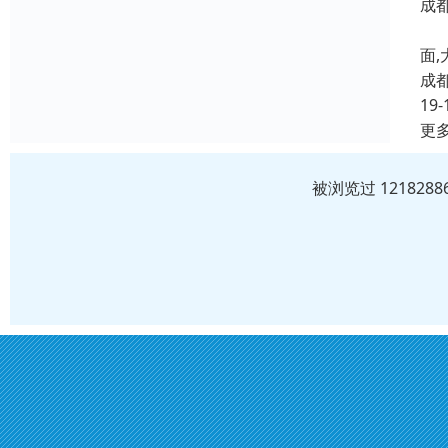
成
屋
面
成
19-
更
被浏览过 12182