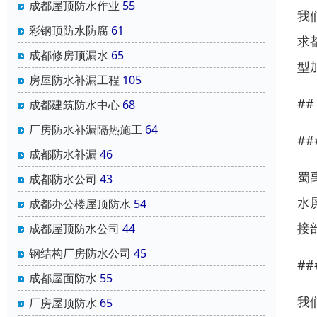
成都屋顶防水作业
55
我
彩钢顶防水防腐
61
求
成都修房顶漏水
65
型
房屋防水补漏工程
105
#
成都建筑防水中心
68
厂房防水补漏隔热施工
64
#
成都防水补漏
46
蜀
成都防水公司
43
水
成都办公楼屋顶防水
54
接
成都屋顶防水公司
44
钢结构厂房防水公司
45
#
成都屋面防水
55
我
厂房屋顶防水
65