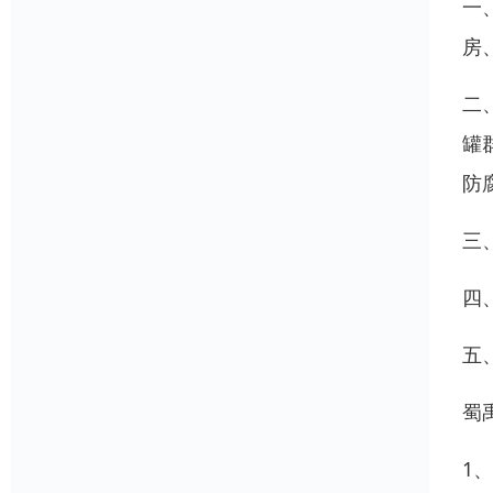
一
房
二
罐
防
三
四
五
蜀
1