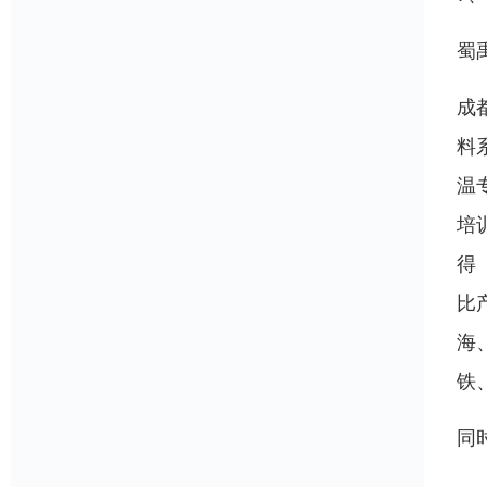
蜀
成
料
温
培
得
比
海
铁
同