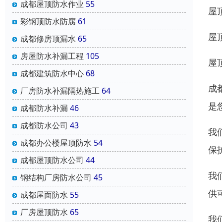
成都屋顶防水作业
55
屋
彩钢顶防水防腐
61
屋
成都修房顶漏水
65
房屋防水补漏工程
105
屋
成都建筑防水中心
68
成
厂房防水补漏隔热施工
64
是
成都防水补漏
46
成都防水公司
43
我
成都办公楼屋顶防水
54
保
成都屋顶防水公司
44
我
钢结构厂房防水公司
45
供
成都屋面防水
55
厂房屋顶防水
65
我