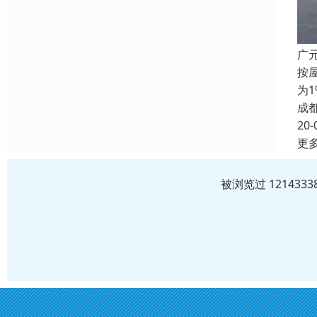
广
按
为
成
20-
更
被浏览过 12143