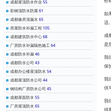
价
成都屋顶防水作业
55
彩钢顶防水防腐
61
如
成都修房顶漏水
65
适
房屋防水补漏工程
105
成
成都建筑防水中心
68
是
厂房防水补漏隔热施工
64
成都防水补漏
46
我
成都防水公司
43
保
成都办公楼屋顶防水
54
我
成都屋顶防水公司
44
供
钢结构厂房防水公司
45
成都屋面防水
55
我
厂房屋顶防水
65
得