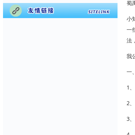
蜀
小
一
法
我
一
1
2
3
4