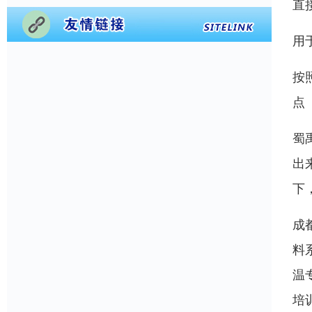
直
用
按
点
蜀
出
下
成
料
温
培