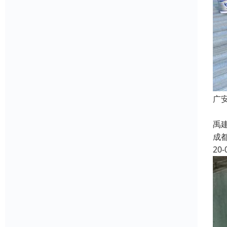
广
成
禹
成
20-