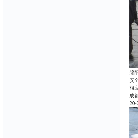
绵
安
相
成
20-