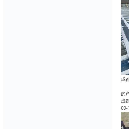
成
蜀
的
成
09-