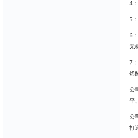
4
5
6
无
7
烯
公
平
公
打