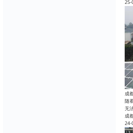
25-
成
随
无
成
24-