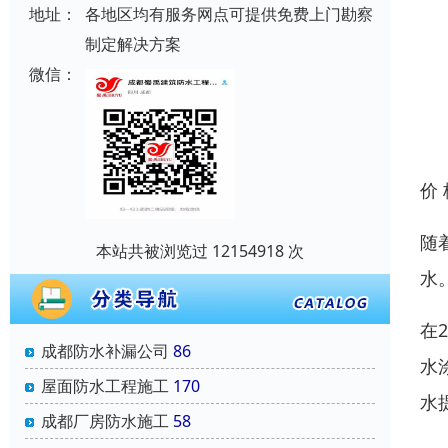
地址：
各地区均有服务网点可提供免费上门勘察
制定解决方案
微信：
价
随
本站共被浏览过 12154918 次
水
在
成都防水补漏公司
86
水
屋面防水工程施工
170
水
成都厂房防水施工
58