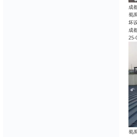
成
蜀
坏
成
25-
蜀