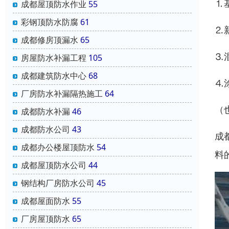
⒈
成都屋顶防水作业
55
彩钢顶防水防腐
61
⒉
成都修房顶漏水
65
⒊
房屋防水补漏工程
105
成都建筑防水中心
68
⒋
厂房防水补漏隔热施工
64
（
成都防水补漏
46
成都防水公司
43
成
成都办公楼屋顶防水
54
料
成都屋顶防水公司
44
钢结构厂房防水公司
45
成都屋面防水
55
厂房屋顶防水
65