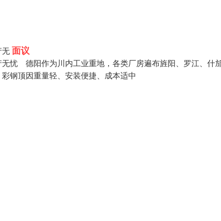
面议
产无
产无忧 德阳作为川内工业重地，各类厂房遍布旌阳、罗江、什
，彩钢顶因重量轻、安装便捷、成本适中