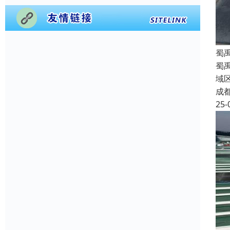
蜀
蜀
域
成
25-