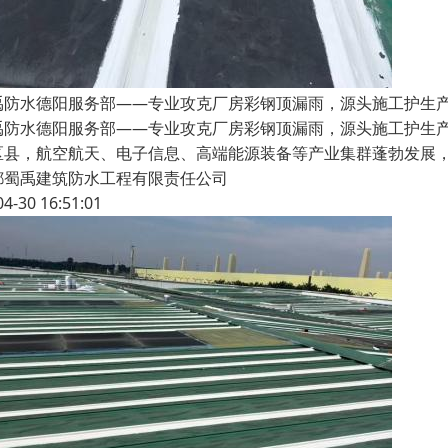
禹防水德阳服务部——专业攻克厂房彩钢顶漏雨，源头施工护生
禹防水德阳服务部——专业攻克厂房彩钢顶漏雨，源头施工护生
区县，航空航天、电子信息、高端能源装备等产业集群蓬勃发展
都蜀禹建筑防水工程有限责任公司
04-30 16:51:01