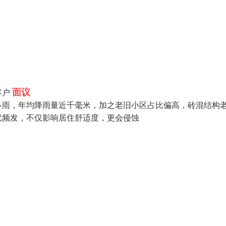
面议
客户
多雨，年均降雨量近千毫米，加之老旧小区占比偏高，砖混结构
扰频发，不仅影响居住舒适度，更会侵蚀