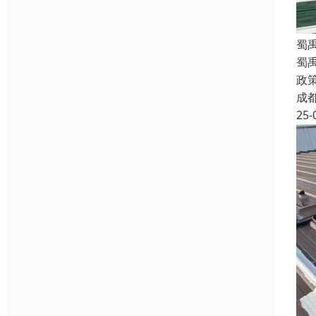
蜀
蜀
政
成
25-