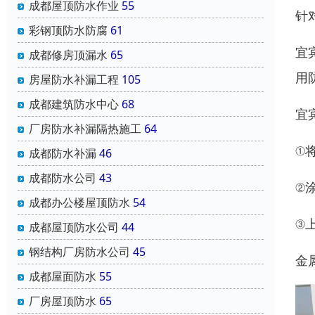
成都屋顶防水作业
55
针
彩钢顶防水防腐
61
宜
成都修房顶漏水
65
用
房屋防水补漏工程
105
成都建筑防水中心
68
宜
厂房防水补漏隔热施工
64
①
成都防水补漏
46
成都防水公司
43
②
成都办公楼屋顶防水
54
③
成都屋顶防水公司
44
钢结构厂房防水公司
45
金
成都屋面防水
55
厂房屋顶防水
65