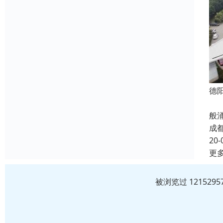
德
德
般
成
20-
更
被浏览过 12152