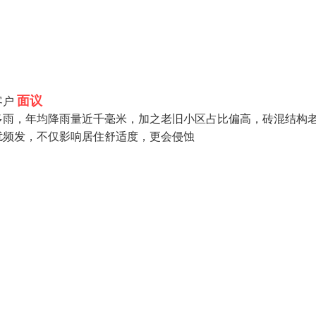
面议
客户
多雨，年均降雨量近千毫米，加之老旧小区占比偏高，砖混结构
扰频发，不仅影响居住舒适度，更会侵蚀