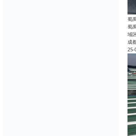
蜀
蜀
域
成
25-