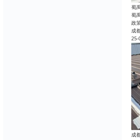
蜀
蜀
政
成
25-
成