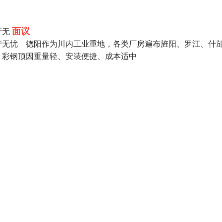
面议
产无
产无忧 德阳作为川内工业重地，各类厂房遍布旌阳、罗江、什
，彩钢顶因重量轻、安装便捷、成本适中