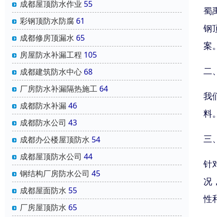
成都屋顶防水作业
55
蜀
彩钢顶防水防腐
61
钢
成都修房顶漏水
65
案
房屋防水补漏工程
105
二
成都建筑防水中心
68
厂房防水补漏隔热施工
64
我
成都防水补漏
46
料
成都防水公司
43
三
成都办公楼屋顶防水
54
成都屋顶防水公司
44
针
钢结构厂房防水公司
45
况
成都屋面防水
55
性
厂房屋顶防水
65