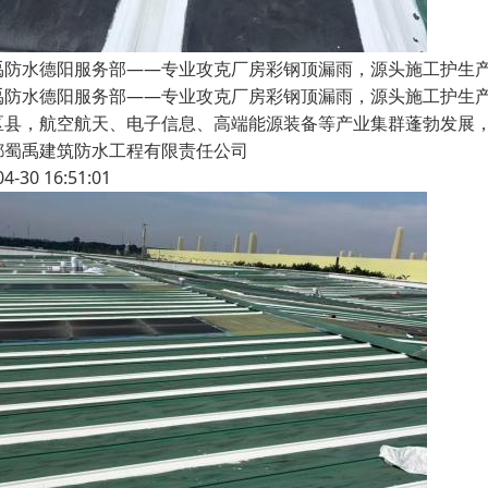
禹防水德阳服务部——专业攻克厂房彩钢顶漏雨，源头施工护生
禹防水德阳服务部——专业攻克厂房彩钢顶漏雨，源头施工护生
区县，航空航天、电子信息、高端能源装备等产业集群蓬勃发展
都蜀禹建筑防水工程有限责任公司
04-30 16:51:01