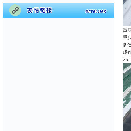
重
重
队
成
25-