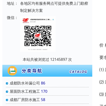
地址：
各地区均有服务网点可提供免费上门勘察
制定解决方案
微信：
价
要
本站共被浏览过 12145897 次
⑴
⑵
成都防水补漏公司
86
屋面防水工程施工
170
⑶
成都厂房防水施工
58