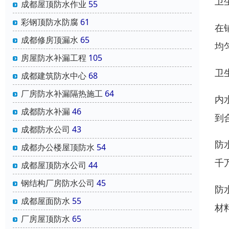
卫
成都屋顶防水作业
55
彩钢顶防水防腐
61
在
成都修房顶漏水
65
均
房屋防水补漏工程
105
卫
成都建筑防水中心
68
厂房防水补漏隔热施工
64
内
成都防水补漏
46
到
成都防水公司
43
防
成都办公楼屋顶防水
54
千
成都屋顶防水公司
44
钢结构厂房防水公司
45
防
成都屋面防水
55
材
厂房屋顶防水
65