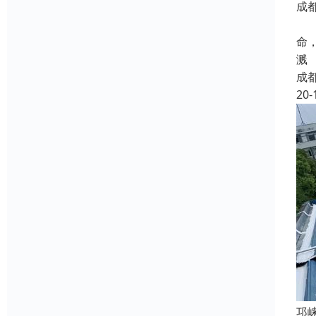
成
长
命
溅
成
20-
邛