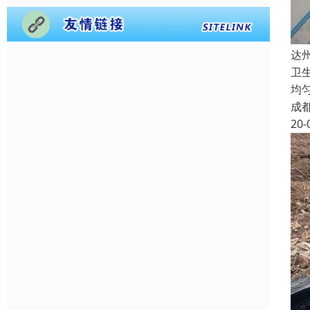
达
卫
均
成
20-