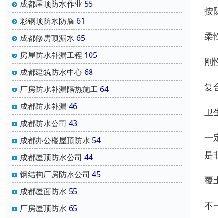
成都屋顶防水作业
55
按
彩钢顶防水防腐
61
柔
成都修房顶漏水
65
房屋防水补漏工程
105
刚
成都建筑防水中心
68
复
厂房防水补漏隔热施工
64
成都防水补漏
46
卫
成都防水公司
43
一
成都办公楼屋顶防水
54
是
成都屋顶防水公司
44
钢结构厂房防水公司
45
覆
成都屋面防水
55
不
厂房屋顶防水
65