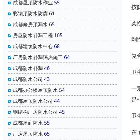
成都屋顶防水作业
55
按
彩钢顶防水防腐
61
柔
成都修房顶漏水
65
房屋防水补漏工程
105
刚
成都建筑防水中心
68
复
厂房防水补漏隔热施工
64
成都防水补漏
46
卫
成都防水公司
43
一
成都办公楼屋顶防水
54
是
成都屋顶防水公司
44
钢结构厂房防水公司
45
卫
成都屋面防水
55
在
厂房屋顶防水
65