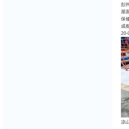
彭
屋
保
成
20-
凉