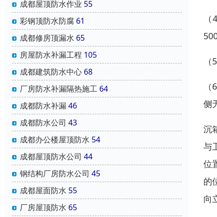
成都屋顶防水作业
55
（
彩钢顶防水防腐
61
5
成都修房顶漏水
65
房屋防水补漏工程
105
（
成都建筑防水中心
68
（
厂房防水补漏隔热施工
64
侧
成都防水补漏
46
成都防水公司
43
沉
成都办公楼屋顶防水
54
与
成都屋顶防水公司
44
位
钢结构厂房防水公司
45
的
成都屋面防水
55
向
厂房屋顶防水
65