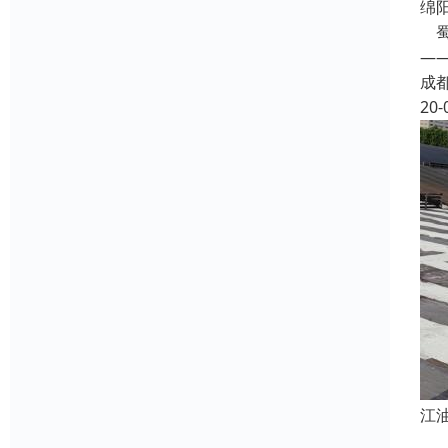
绵
蜀
—
成
20-
江
江